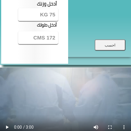
أدخل وزنك
أدخل طولك