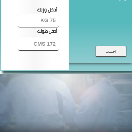
أدخل وزنك
أدخل طولك