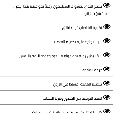
تكبير الثدي بحشوات السيليكون: رحلةٌ نحوِ فهمِ هذا الإجراءِ
ومناقشةِ خياراتهِ
تقوية الانتصاب في دقائق
سبب نجاح عملية تكميم المعدة
شدّ البطن: رحلة نحو قوام مشدود وعودة الثقة بالنفس
حرقة المعدة
تكميم المعدة اقساط في الاردن
الغدة الدرقية بين القصور وفرط النشاط
كل ما تحتاجين معرفته عن علاج تكيس المبايض