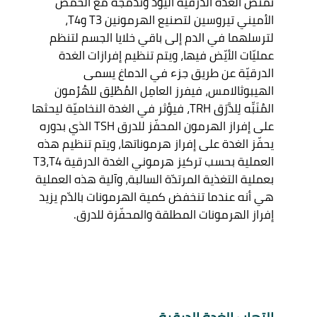
تمتص الغدة الدرقية اليود وتدمجه مع الحمض 
الأميني تيروسين لتصنيع الهرمونين T3 وT4، 
لترسلهما في الدم إلى باقي خلايا الجسم لتنظم 
عمليّات الأيّض فيها، ويتم تنظيم إفرازات الغدة 
الدرقيّة عن طريق جزء في الدماغ يسمى 
الهيبوثالامس، فيفرز العامِل المُطْلِق للهُرْمون 
المُنَبِّه لِلدَّرَق TRH، فيؤثر في الغدة النخاميّة ليحثها 
على إفراز الهرمون المحفّز للدرق TSH الذي بدوره 
يحفّز الغدة على إفراز هرموناتها، ويتم تنظيم هذه 
العملية بحسب تركيز هرموني الغدة الدرقية T3،T4 
بعملية التغذية المرتدّة السالبة، وآلية هذه العملية 
هي أنه عندما تنخفض كمية الهرمونات بالدّم يزيد 