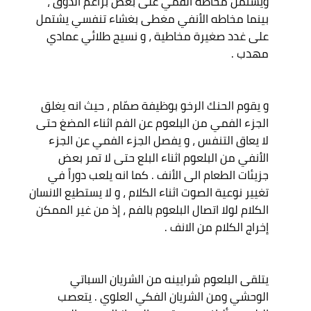
ويشتمل مخاطه الفمّي على بعض براعم الذوق ، 
بينما مخاطه الأنفي مغطى بغشاء تنفسي يشتمل 
على غدد صغيرة مخاطية ، و نسيج طلائي عمادي 
و يقوم الحنك الرخو بوظيفة صمّام ، حيث انه يغلق 
الجزء الفمي من البلعوم عن الفم اثناء المضغ حتى 
لا يعاق التنفس ، و يفصل الجزء الفمي عن الجزء 
الأنفي من البلعوم اثناء البلع حتى لا تمر بعض 
جزيئات الطعام الى الأنف . كما انه يلعب دوراً في 
تغيير نوعية الصوت اثناء الكلام ، و لا يستطيع الانسان 
الكلام لولا اتصال البلعوم بالفم ، إذ من غير الممكن 
يتلقى البلعوم شرايينه من الشريان السباتي 
الوحشي ومن الشريان الفكي العلوي . يتعصب 