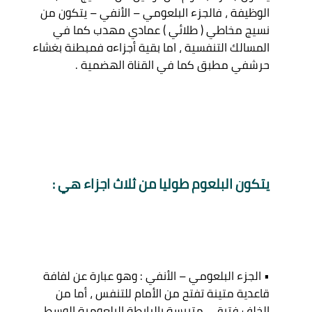
الوظيفة ، فالجزء البلعومي – الأنفي – يتكون من 
نسيج مخاطي ( طلائي ) عمادي مهدب كما في 
المسالك التنفسية ، اما بقية أجزاءه فمبطنة بغشاء 
يتكون البلعوم طوليا من ثلاث اجزاء هي :
• الجزء البلعومي – الأنفي : وهو عبارة عن لفافة 
قاعدية متينة تفتح من الأمام للتنفس ، أما من 
الخلف فتبقى متيبسة بالرابطة البلعومية الوسطى 