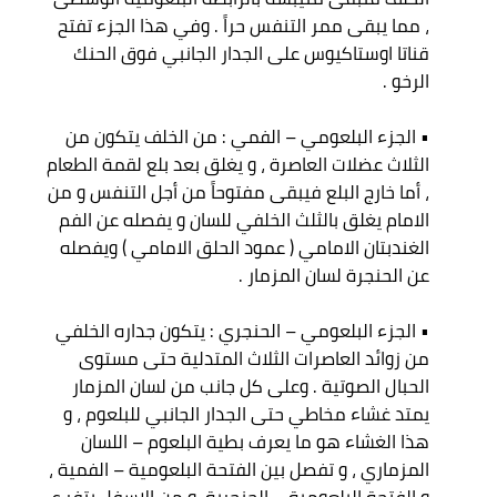
، مما يبقى ممر التنفس حراً . وفي هذا الجزء تفتح 
قناتا اوستاكيوس على الجدار الجانبي فوق الحنك 
• الجزء البلعومي – الفمي : من الخلف يتكون من 
الثلاث عضلات العاصرة ، و يغلق بعد بلع لقمة الطعام 
، أما خارج البلع فيبقى مفتوحاً من أجل التنفس و من 
الامام يغلق بالثلث الخلفي للسان و يفصله عن الفم 
الغندبتان الامامي ( عمود الحلق الامامي ) ويفصله 
• الجزء البلعومي – الحنجري : يتكون جداره الخلفي 
من زوائد العاصرات الثلاث المتدلية حتى مستوى 
الحبال الصوتية . وعلى كل جانب من لسان المزمار 
يمتد غشاء مخاطي حتى الجدار الجانبي للبلعوم ، و 
هذا الغشاء هو ما يعرف بطية البلعوم – اللسان 
المزماري ، و تفصل بين الفتحة البلعومية – الفمية ، 
و الفتحة البلعومية – الحنجرية. و من الاسفل يتفر ع 