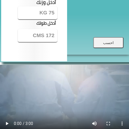
أدخل وزنك
أدخل طولك