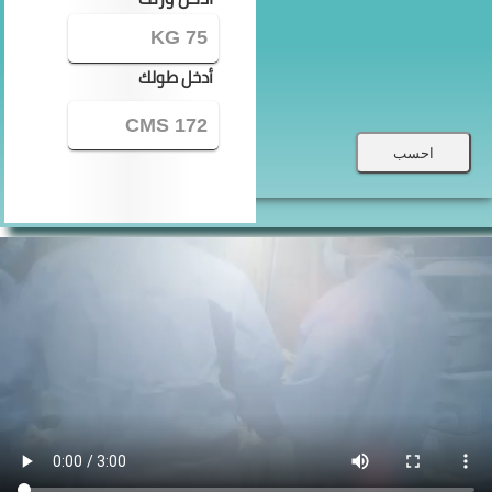
أدخل طولك