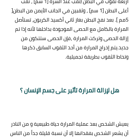
أربعة ثقوب في البطن (ثقب عند السرّة [1 سم] ، ثقب 
أعلى البطن [1 سم] ، وثقبين في الجانب الأيمن من البطن[ 
5مم ]. بعد نفخ البطن بغاز ثاني أكسيد الكربون، تستأصل 
المرارة بالكامل مع الحصى الموجودة بداخلها لأنه إذا تم 
إزالة الحصى وتركت المرارة ،فإن الحصى ستتكون من 
جديد.يتم إخراج المرارة من أحد الثقوب السابق ذكرها 
هل لإزالة المرارة تأثير على جسم الإنسان ؟ 
يعيش الشخص بعد عملية المرارة حياة طبيعية و من النادر 
أن يشعر الشخص بفقدانها إلا أن نسبة قليلة جداً من الناس 