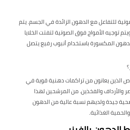
يستخدم جهاز الفيزر تقنية الأمواج فوق الصوتية للتفاعل مع الدهون الزائدة في الجسم. يتم 
إدخال جهاز الفيزر عبر شق صغير في الجلد ويتم توجيه الأمواج فوق الصوتية لتفتت الخلايا 
الدهنية المستهدفة. بعد ذلك، يتم شفط الدهون المكسورة باستخدام أنبوب رفيع يتصل 
؟
عملية شفط الدهون بالفيزر مناسبة للأشخاص الذين يعانون من تراكمات دهنية قوية في 
مناطق معينة من الجسم، مثل البطن والخصر والأرداف والفخذين. من المرشحين لهذا 
الإجراء تلك الأشخاص الذين يتمتعون بحالة صحية جيدة ولديهم نسبة عالية من الدهون 
والحمية الغذائية
.
الدهون بالفيزر