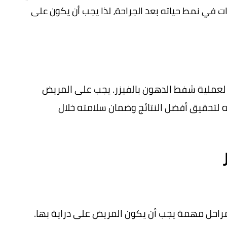
الفريق الطبي. قد يطلب منه إجراء تغييرات في نمط حياته بعد الجراحة، لذا يجب أن يكون على 
هذه هي الخطوات الضرورية لتحضير المريض لعملية شفط الدهون بالفيزر. يجب على المريض 
اتباع تعليمات الطبيب بدقة والاهتمام بنصائحه لتحقيق أفضل النتائج وضمان سلامته خلال 
تتكون عملية شفط الدهون بالفيزر من عدة مراحل مهمة يجب أن يكون المريض على دراية بها. 