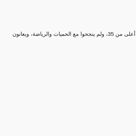
تناسب من لديهم مؤشر كتلة جسم (BMI) أعلى من 35، ولم ينجحوا مع الحميات والرياضة، ويعانون 