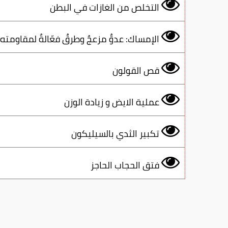
التخلص من الغازات في البطن
الإمساك: عدوٌّ مزعجٌ وطرقٌ فعّالةٌ لمقاومته
قص القولون
عملية الايض و زيادة الوزن
تكبير الثدي بالسيليكون
فتق الحجاب الحاجز