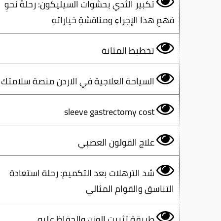
تكبير الثدي بحشوات السيليكون: رحلةٌ نحوِ
فهمِ هذا الإجراءِ ومناقشةِ خياراتهِ
تخطيط المثانة
السياحة العلاجية في الاردن منصة سلامتك
sleeve gastrectomy cost
علاج القولون العصبي
شد الترهلات بعد التكميم: رحلة استعادة
التناسق والقوام المثالي
طريقة تثبيت الوزن والحفاظ عليه