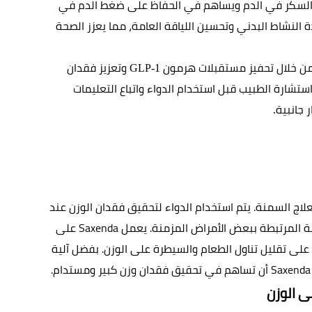
على تنظيم مستويات السكر في الدم ويساهم في الحفاظ على ضغط الدم في 
نطاق صحي. بالإضافة إلى ذلك، يعمل الدواء على زيادة النشاط البدني وتحسين اللياقة العامة، مما يعزز الصحة 
من خلال تحفيز مستقبلات هرمون
وتعزيز فقدان 
 GLP-1 
الوزن الفعال وتحسين الصحة واللياقة البدنية. ينبغي استشارة الطبيب قبل استخدام الدواء واتباع التعليمات 
 جانبية
.
هي عبارة عن وسيلة فعالة لعلاج السمنة. يتم استخدام الدواء لتحقيق فقدان الوزن عند 
ة المرتبطة ببعض الأمراض المزمنة. يعمل
 Saxenda 
على 
تنظيم الشهية والشعور بالشبع، مما يساعد الأشخاص على تقليل تناول الطعام والسيطرة على الوزن. بفضل آلية 
 Saxenda
أن تساهم في تحقيق فقدان وزن كبير ومستدام
.
ى الوزن