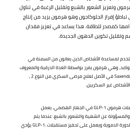
مستقبلات GLP-1. يؤدي ذلك إلى زيادة إفراز الهرمون وتعزيز الشعور بالشبع وتقليل الرغبة في تناول 
الطعام. بالإضافة إلى ذلك ، يساعد Saxenda على تباطؤ إفراز الجلوكاجون وهو هرمون يزيد من إنتاج 
السكر في الكبد ويحفظ الدهون بدلاً من استخدامها كمصدر للطاقة. هذا يساعد في تعزيز فقدان 
م وتقليل تكوين الدهون الجديدة. 
هي عبارة عن علاج دوائي يستخدم لمساعدة الأشخاص الذين يعانون من السمنة في 
خسارة الوزن. يحتوي الدواء على المادة الفعالة ليراغلوتايد، وهي هرمون يفرز بواسطة الغدة الدرقية والمعروف 
 Saxenda
في الأصل لعلاج مرضى السكري من النوع 2 ، 
 الأشخاص غير السكريين
.
لات هرمون
 GLP-1 
في الجهاز الهضمي. يعمل 
على تنظيم مستويات السكر في الدم والمسؤولة عن الشهية والشعور بالشبع. عندما يتم 
الدورة الدموية ويعمل على تحفيز مستقبلات
 GLP-1. 
يؤدي 