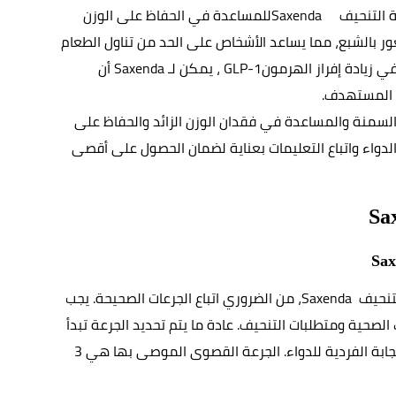
التنحيف   
Saxenda 
للمساعدة في الحفاظ على الوزن 
لى تنظيم الشهية والشعور بالشبع، مما يساعد الأشخاص على الحد من تناول الطعام 
ي زيادة إفراز الهرمون
 GLP-1
، يمكن لـ
 Saxenda 
أن 
ن المستهدف
.
لعلاج السمنة والمساعدة في فقدان الوزن الزائد والحفاظ على 
الوزن المثالي. ينبغي استشارة الطبيب قبل استخدام الدواء واتباع التعليمات بعناية لضمان الحصول على أقصى 
Sa
Sax
تنحيف  
Saxenda
، من الضروري اتباع الجرعات الصحيحة. يجب 
استشارة الطبيب لتحديد الجرعة المناسبة وفقًا لحالتك الصحية ومتطلبات التنحيف. عادة ما يتم تحديد الجرعة تبدأ 
من 0.6 ملغ يوميًا، ومن ثم زيادتها تدريجيًا حسب الاستجابة الفردية للدواء. الجرعة القصوى الموصى بها هي 3 