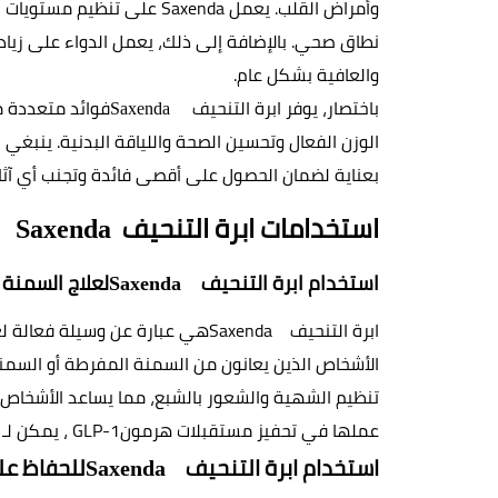
وأمراض القلب. يعمل
 Saxenda 
والعافية بشكل عام
.
باختصار، يوفر ابرة التنحيف  
فوائد متعددة 
Saxenda  
بعناية لضمان الحصول على أقصى فائدة وتجنب أي آثار
استخدامات ابرة التنحيف  
Saxenda
استخدام ابرة التنحيف  
لعلاج السمنة
Saxenda
ابرة التنحيف  
Saxenda 
الأشخاص الذين يعانون من السمنة المفرطة أو السمن
عملها في تحفيز مستقبلات هرمون
 GLP-1
، يمكن لـ
 
استخدام ابرة التنحيف  
للحفاظ عل
Saxenda 