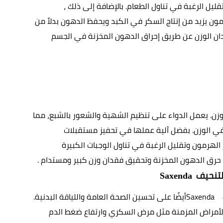
ذلك إلى زيادة إفراز الهرمون وتعزيز الشعور بالشبع وتقليل الرغبة في تناول الطعام. بالإضافة إلى ذلك ، 
على تباطؤ إفراز الجلوكاجون وهو هرمون يزيد من إنتاج السكر في الكبد ويحفظ الدهون بدلاً من 
استخدامها كمصدر للطاقة. هذا يساعد في تعزيز فقدان الوزن عن طريق إحراق الدهون المخزنة في الجسم 
تعتبر وسيلة فعالة لفقدان الوزن. يعمل الدواء على تنظيم الشهية والشعور بالشبع، مما 
يساعد الأشخاص على الحد من تناول الطعام والتحكم في الوزن. بفضل آلية عملها في تحفيز مستقبلات 
أن تزيد من إفراز الهرمون وتقليل الرغبة في تناول الوجبات الكبيرة 
 حرق الدهون المخزنة وتحقيق فقدان وزن كبير ومستدام
. 
لتنحيف  
Saxenda
 
Saxenda 
أيضًا على تحسين الصحة العامة واللياقة البدنية. 
فقدان الوزن الزائد يقلل من خطر الإصابة بالعديد من الأمراض المزمنة مثل مرض السكري وارتفاع ضغط الدم 