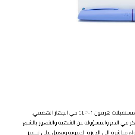
 تعمل ابرة التنحيف   Saxenda عن طريق تحفيز مستقبلات هرمون GLP-1 في الجهاز الهضمي. 
يعمل هرمون GLP-1 على تنظيم مستويات السكر في الدم والمسؤولة عن الشهية والشعور بالشبع. 
عندما يتم حقن Saxenda تحت الجلد ، يذهب الدواء مباشرة إلى الدورة الدموية ويعمل على تحفيز 