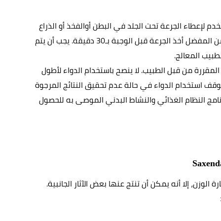
مع إبرة خاصة للحقن تستخدم لإعطاء الجرعة تحت الجلد في البطن أوالفخذ أو الذراع 
العلوي. يفضل حقن الدواء في نفس الوقت يوميًا، ومن المفضل أخذ الجرعة قبل الوجبة بـ30 دقيقة. يجب أن يتم 
لطبيب المعالج
.
يجب الالتزام بتوجيهات الاستخدام وعدم تجاوز الجرعات المقررة من قبل الطبيب. لا ينصح باستخدام الدواء لأطول 
فترة من الموصى بها، ويجب استشارة الطبيب بشأن توقف استخدام الدواء في حالة عدم تحقيق النتائج المرجوة 
أو وجود أي آثار جانبية. تابع تعليمات الطبيب والتزم ببرنامج النظام الغذائي والنشاط البدني الموصى به للحصول 
Saxend
في خسارة الوزن، إلا أنه يمكن أن تنتج عنها بعض الآثار الجانبية. 