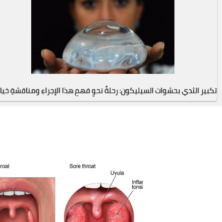
تكبير الثدي بحشوات السيليكون: رحلةٌ نحوِ فهمِ هذا الإجراءِ ومناقشةِ خيارا