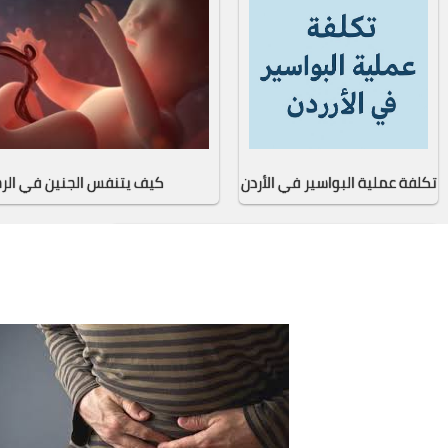
تكلفة عملية البواسير في الأردن
كيف يتنفس الجنين في الر
كل ما تحتاج لمعرفته عن جراحة استئصال الغدة الدرقية